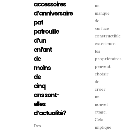
accessoires
un
d’anniversaire
manque
de
pat
surface
patrouille
constructible
d’un
extérieure,
enfant
les
de
propriétaires
moins
peuvent
choisir
de
de
cinq
créer
ans sont-
un
elles
nouvel
d’actualité?
étage.
Cela
Des
implique