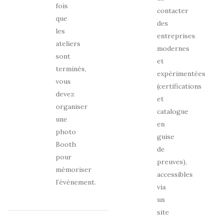
fois
contacter
que
des
les
entreprises
ateliers
modernes
sont
et
terminés,
expérimentées
vous
(certifications
devez
et
organiser
catalogue
une
en
photo
guise
Booth
de
pour
preuves),
mémoriser
accessibles
l’événement.
via
un
site