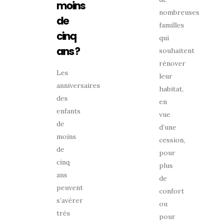
moins
nombreuses
de
familles
cinq
qui
ans ?
souhaitent
rénover
Les
leur
anniversaires
habitat,
des
en
enfants
vue
de
d’une
moins
cession,
de
pour
cinq
plus
ans
de
peuvent
confort
s’avérer
ou
très
pour