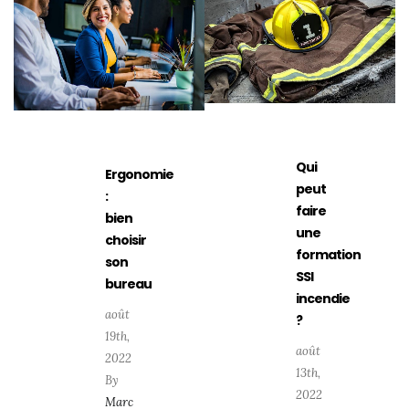
Qui
Ergonomie
peut
:
faire
bien
une
choisir
formation
son
SSI
bureau
incendie
août
?
19th,
août
2022
13th,
By
2022
Marc