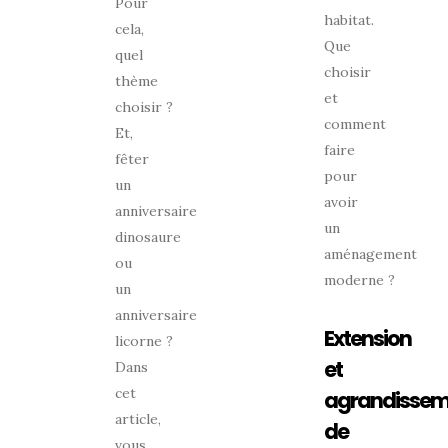
Pour
habitat.
cela,
Que
quel
choisir
thème
et
choisir ?
comment
Et,
faire
fêter
pour
un
avoir
anniversaire
un
dinosaure
aménagement
ou
moderne ?
un
anniversaire
Extension
licorne ?
et
Dans
cet
agrandissem
article,
de
vous