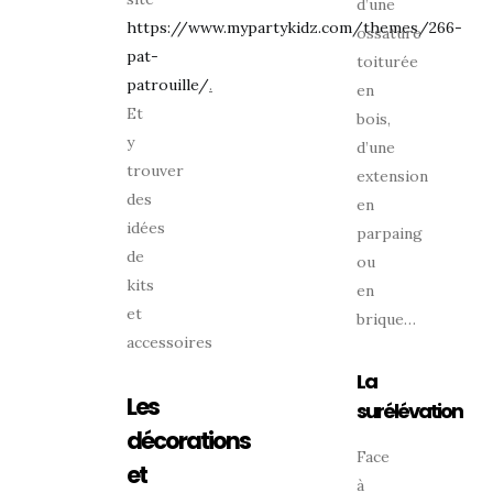
d’une
https://www.mypartykidz.com/themes/266-
ossature
pat-
toiturée
patrouille/
.
en
Et
bois,
y
d’une
trouver
extension
des
en
idées
parpaing
de
ou
kits
en
et
brique…
accessoires
La
Les
surélévation
décorations
Face
et
à