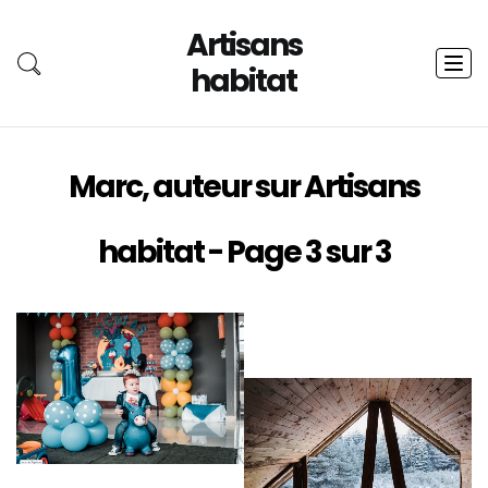
Artisans
Toggl
habitat
navig
Marc, auteur sur Artisans
habitat - Page 3 sur 3