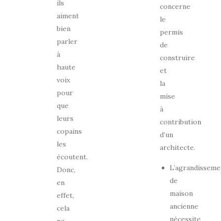
ils
concerne
aiment
le
bien
permis
parler
de
à
construire
haute
et
voix
la
pour
mise
que
à
leurs
contribution
copains
d’un
les
architecte.
écoutent.
L’agrandisseme
Donc,
de
en
maison
effet,
ancienne
cela
nécessite
ne