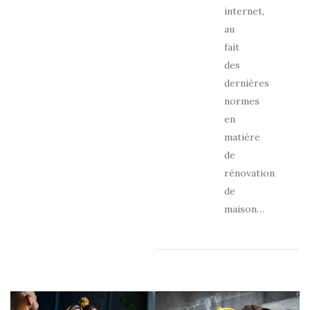
internet,
au
fait
des
dernières
normes
en
matière
de
rénovation
de
maison…