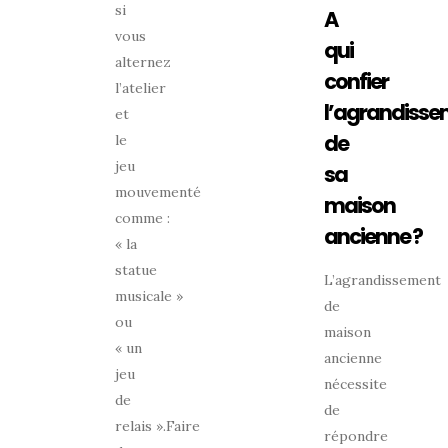
si
A
vous
qui
alternez
confier
l’atelier
l’agrandisse
et
de
le
jeu
sa
mouvementé
maison
comme :
ancienne ?
« la
statue
L’agrandissement
musicale »
de
ou
maison
« un
ancienne
jeu
nécessite
de
de
relais ».Faire
répondre