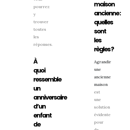
maison
pourrez
ancienne :
y
quelles
trouver
toutes
sont
les
les
réponses.
règles ?
À
Agrandir
quoi
une
ancienne
ressemble
maison
un
est
anniversaire
une
d’un
solution
enfant
évidente
pour
de
de