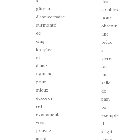
le
des
gâteau
combles
d’anniversaire
pour
surmonté
obtenir
de
une
cinq
pièce
bougies
à
et
vivre
d’une
ou
figurine,
une
pour
salle
mieux
de
décorer
bain
cet
par
événement,
exemple.
vous
Il
pouvez
s’agit
aussi
d’une