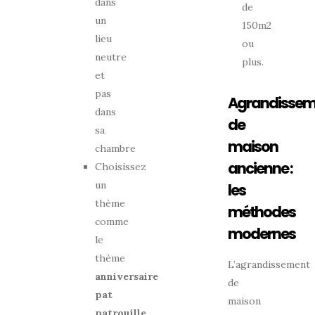
dans
de
un
150m2
lieu
ou
neutre
plus.
et
pas
Agrandissem
dans
de
sa
maison
chambre
ancienne :
Choisissez
un
les
thème
méthodes
comme
modernes
le
thème
L’agrandissement
anniversaire
de
pat
maison
patrouille